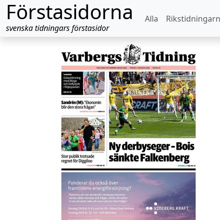
Förstasidorna
Alla
Rikstidningar
svenska tidningars förstasidor