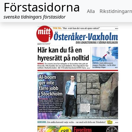
Förstasidorna
Alla
Rikstidningar
svenska tidningars förstasidor