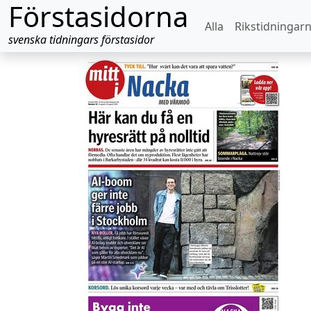
Förstasidorna
Alla
Rikstidningar
svenska tidningars förstasidor