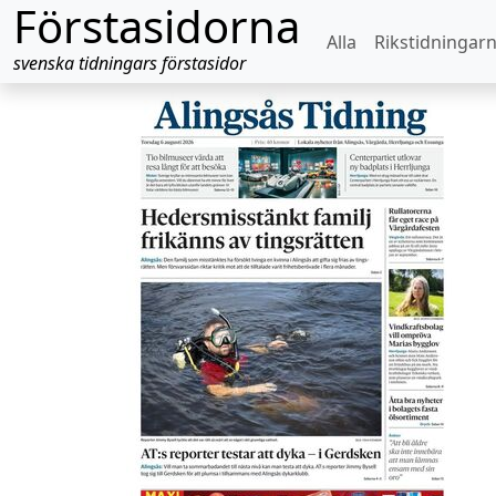
Förstasidorna
Alla
Rikstidningar
svenska tidningars förstasidor